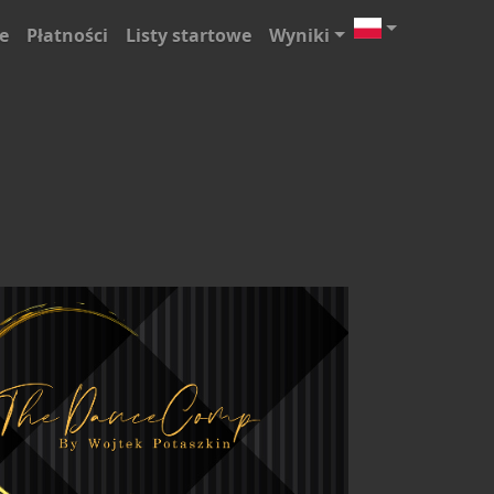
e
Płatności
Listy startowe
Wyniki